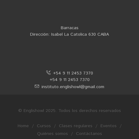
Barracas
Dirección: Isabel La Catolica 630 CABA
+54 9 11 2453 7370
+54 9 11 2453 7370
instituto.englishowl@gmail.com
© Englishowl 2025. Todos los derechos reservados
Home
/
Cursos
/
Clases regulares
/
Eventos
/
Quiénes somos
/
Contáctanos