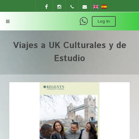
Facebook
Instagram
+54 9
instituto.englishowl@gmail.com
Log In
11
Viajes a UK Culturales y de
2453
Estudio
7370