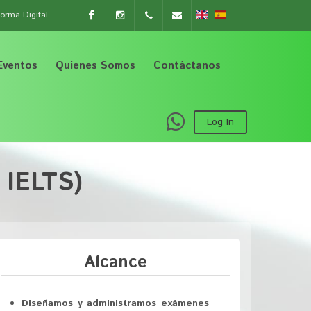
orma Digital
Facebook
Instagram
+54 9
instituto.englishowl@gmail.com
Eventos
Quienes Somos
Contáctanos
11
2453
Log In
7370
 IELTS)
Alcance
Diseñamos y administramos exámenes