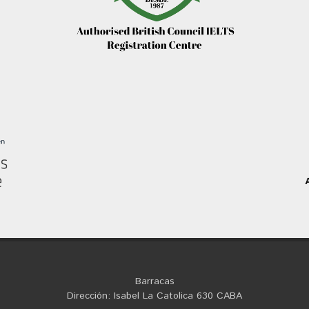
Barracas
Dirección: Isabel La Catolica 630 CABA