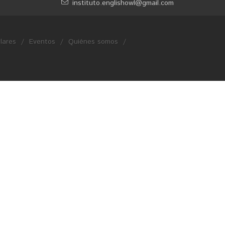
instituto.englishowl@gmail.com
lares
/
Eventos
/
Quiénes somos
/